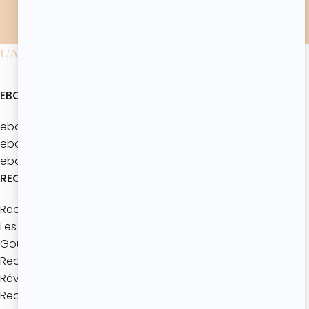
confidentialité
.*
L'ATELIER DE ROXANE
EBOOKS
ebook : Batch’Goûters Les bases
ebook : Mes 40 recettes d’été
ebook : Les brunchs d'été
RECETTES
Recettes à thème
Les bases de pâtisserie
Goûters maison
Recettes express
Réveils gourmands
Recettes à partager