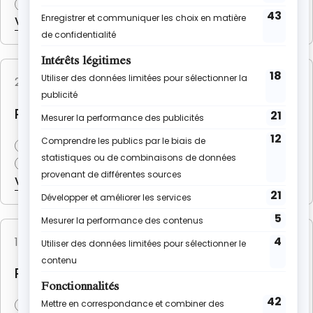
12 madeleines
VOIR LA RECETTE
27 avril 2026
(11 avis)
Goûters maison
RECETTE MUFFINS À LA MYRTILLE
30 min
10 à 12
VOIR LA RECETTE
18 avril 2026
(12 avis)
Goûters maison
Recettes express
RECETTE PANCAKES À LA MYRTILLE
22 min