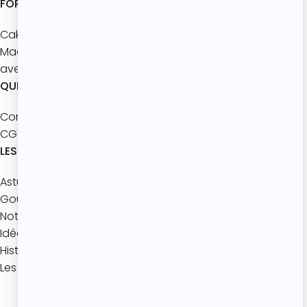
FORMATIONS
Cake Design Master
Macarons
avec les enfants
QUI SOMMES-NOUS ?
Contact
CGV
LES ACTUALITÉS
Astuces pâtisserie
Gourmandise de Saison
Notre jeu mobile
Idées gourmandes
Histoires de Desserts
Les coulisses de l’Atelier
Politique de confidentialité
Mentions légales
CGV