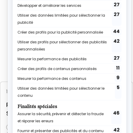
12 mai 2026
(5 avis)
Goûters maison
RECETTE MADELEINE MARBRÉS CHOCOLAT
SANS BEURRE FACILE
36 min