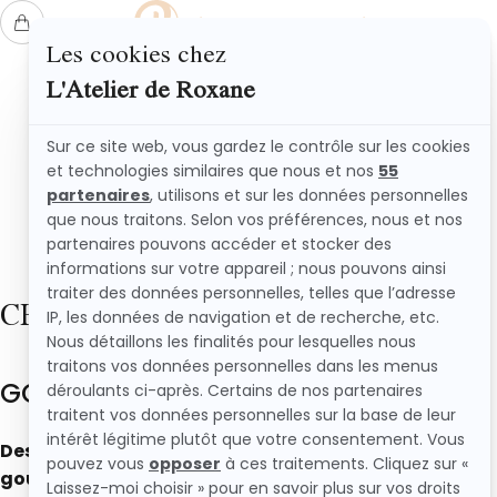
L'ATELIER DE ROXANE
Accueil
Recettes
Goûters maison
CHOISIS TA RECETTE
GOÛTERS MAISON
Des recettes de goûters maison faciles et
gourmandes