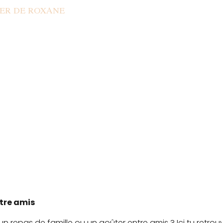
IER DE ROXANE
tre amis
un repas de famille ou un goûter entre amis ? Ici tu retro