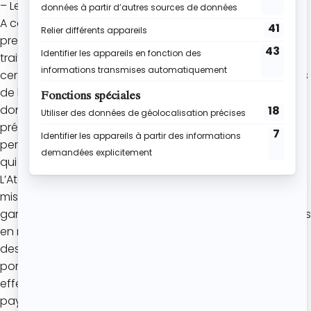
– Les autorités compétentes en cas de poursuites.
A cet effet, veuillez noter que certains de nos
prestataires habilités pour faciliter le recueil et le
traitement de vos données personnelles, ainsi que
certain de nos partenaires peuvent être situés en dehors
de l’Union Européenne et ont communication des
données recueillies par le biais des divers formulaires
présents sur le Site (à l’exception du formulaire vous
permettant d’exercer vos droits Informatique et Libertés
qui est proposé et exploité par L’Atelier de Roxane).
L’Atelier de Roxane s’est préalablement assurée de la
mise en œuvre par ses prestataires et partenaires de
garanties adéquates et du respect de conditions strictes
en matière de confidentialité, d’usage et de protection
des données. Tout particulièrement, la vigilance s’est
portée sur l’existence d’un fondement légal pour
effectuer un quelconque transfert de données vers un
pays tiers.