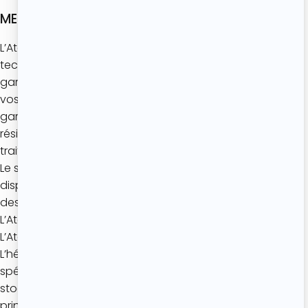
MESURES DE SÉCURITÉ ET DE CONFIDENTIALITÉ
L’Atelier de Roxane garantit mettre en œuvre les mesures
techniques et organisationnelles appropriées afin de
garantir un niveau de sécurité adapté au traitement de
vos données personnelles, permettant notamment de
garantir la confidentialité, l’intégrité, la disponibilité et la
résilience constantes des systèmes et des services de
traitement.
Le stockage des ressources nécessaires à la mise à
disposition du Site au public, ainsi que celui des données
des internautes, est assuré soit par un prestataire de
L’Atelier de Roxane (l’hébergeur), soit directement par
L’Atelier de Roxane, tous deux situés en France.
L’hébergeur est lié à L’Atelier de Roxane par un accord
spécifique relatif à la confidentialité des données qu’il
stocke et il est tenu de respecter l’ensemble des
principes énoncés dans les mentions légales.