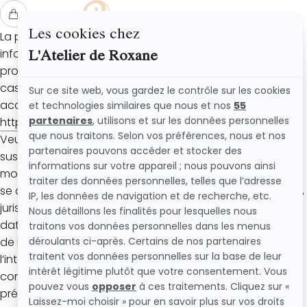
DONNÉES PERSONNELLES
L'ATELIER DE ROXANE
La présente politique de confidentialité définit et vous
informe de la manière dont L’Atelier de Roxane utilise et
protège les informations que vous nous transmettez, le
cas échéant, lorsque vous utilisez le présent site
accessible à partir de l’URL suivante :
https://www.latelierderoxane.com/
(ci-après le « Site »).
Veuillez noter que cette politique de confidentialité est
susceptible d’être modifiée ou complétée à tout
moment par L’Atelier de Roxane, notamment en vue de
se conformer à toute évolution législative, règlementaire,
jurisprudentielle ou technologique. Dans un tel cas, la
date de sa mise à jour sera clairement identifiée en tête
de la présente politique. Ces modifications engagent
l’internaute dès leur mise en ligne. Il convient par
conséquent que l’internaute consulte régulièrement la
présente politique de confidentialité et d’utilisation des