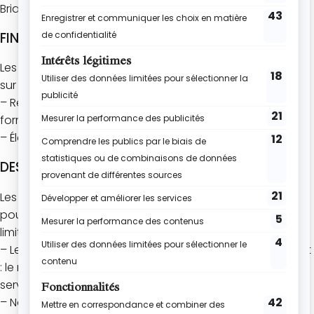
Briand Villa Bella Donna 06190 Roquebrune-Cap-Martin
FINALITÉ DE LA COLLECTE
Les données personnelles que vous nous communiquez
sur le Site peuvent avoir les finalités suivantes :
– Répondre à vos demandes formulées via les
formulaires de « Contact » du Site ;
– Élaborer des statistiques commerciales, fréquentation ;
DESTINATAIRES DES DONNÉES
Les données personnelles que vous nous communiquez
pourront être transmises aux services suivants, dans la
limite de leur habilitation respective :
– Les services internes de L’Atelier de Roxane, notamment
: le marketing, le service client, le service informatique, le
service comptabilité et les services de sécurité ;
– Nos outils de gestion commerciale ;