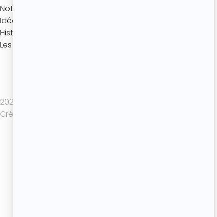
Notre jeu mobile
Idées gourmandes
Histoires de Desserts
Les coulisses de l’Atelier
Politique de confidentialité
Mentions légales
CGV
2025 Atelier de Roxane - Tout droits réservés -
Création de site internet : Actif Digital