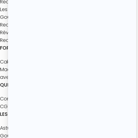
Recettes à thème
Les bases de pâtisserie
Goûters maison
Recettes express
Réveils gourmands
Recettes à partager
FORMATIONS
Cake Design Master
Macarons
avec les enfants
QUI SOMMES-NOUS ?
Contact
CGV
LES ACTUALITÉS
Astuces pâtisserie
Gourmandise de Saison