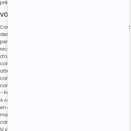
prévues par les lois et règlements applicables.
VOS DROITS
Conformément aux textes susmentionnés, vous disposez
des droits suivants relativement aux données
personnelles vous concernant : droit d’accès, de
rectification, d’effacement, de limitation, de portabilité,
d’opposition, ainsi que du droit de retirer votre
consentement donné à tout moment sans porter
atteinte à la laïcité du traitement fondé sur votre
consentement effectué avant ce retrait, en nous
contactant :
– Par e-mail : roxane@latelierderoxane.com
A cet égard, L’Atelier de Roxane vous informe qu’elle sera
en droit, le cas échéant, de s’opposer aux demandes
manifestement abusives (de par leur nombre, leur
caractère répétitif ou systématique).
Si vous considérez que L’Atelier de Roxane ne respecte