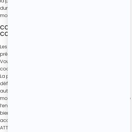
la production de statistiques anonymes par Google. La
durée de conservation de ces cookies est limitée à 13
mois.
CONFIGURATION DE VOS PRÉFÉRENCES SUR LES
COOKIES
Les modalités pour la désactivation des cookies sont
précisées sur le site internet de la CNIL.
Vous disposez de divers outils de paramétrage des
cookies
La plupart des navigateurs Internet sont configurés par
défaut de façon à ce que le dépôt de cookies soit
autorisé. Votre navigateur vous offre l’opportunité de
modifier ces paramètres standards de manière à ce que
l’ensemble des cookies soit rejeté systématiquement ou
bien à ce qu’une partie seulement des cookies soit
acceptée ou refusée en fonction de leur émetteur.
ATTENTION : Nous attirons votre attention sur le fait que le