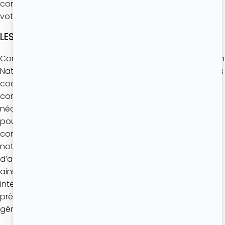
consentement au dépôt et à la lecture de cookies sur
votre terminal peut être impératif.
LES COOKIES EXEMPTÉS DE CONSENTEMENT
Conformément aux recommandations de la Commission
Nationale de l’Informatique et des Libertés (CNIL), certains
cookies sont dispensés du recueil préalable de votre
consentement dans la mesure où ils sont strictement
nécessaires au fonctionnement du site internet ou ont
pour finalité exclusive de permettre ou de faciliter la
communication par voie électronique. Il s’agit
notamment des cookies d’identifiant de session,
d’authentification, de session d’équilibrage de charge,
ainsi que des cookies de personnalisation de votre
interface. Ces cookies sont intégralement soumis à la
présente politique dans la mesure où ils sont émis et
gérés par L’Atelier de Roxane.