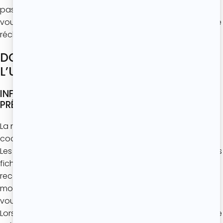
pas ses obligations au regard de données personnelles
vous concernant, vous pouvez également introduire une
réclamation auprès de la CNIL.
DONNÉES RECUEILLIES PAR
L’UTILISATION DE COOKIES
INFORMATIONS GÉNÉRALES SUR LES COOKIES
PRÉSENTS SUR LE SITE
La navigation sur le Site peut occasionner l’utilisation de
cookies.
Les « cookies » (ou témoins de connexion) sont des petits
fichiers texte de taille limitée qui nous permettent de
reconnaître votre ordinateur, votre tablette ou votre
mobile aux fins de personnaliser les services que nous
vous proposons.
Lors de votre première connexion sur le Site, une bannière