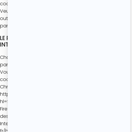
cookie.
Veuillez ci-dessous prendre connaissance des multiples
outils mis à votre disposition afin que vous puissiez
paramétrer les cookies déposés sur votre terminal.
LE PARAMÉTRAGE DE VOTRE NAVIGATEUR
INTERNET
Chaque navigateur Internet propose ses propres
paramètres de gestion des cookies.
Vous pouvez choisir de désactiver tout ou partie des
cookies selon les instructions ci-après :
Chrome :
https://support.google.com/chrome/answer/95647?
hl=fr
Firefox : https://support.mozilla.org/fr/kb/activer-
desactiver-cookies
Internet Explorer : https://support.microsoft.com/fr-
fr/help/17442/windows-internet-explorer-delete-