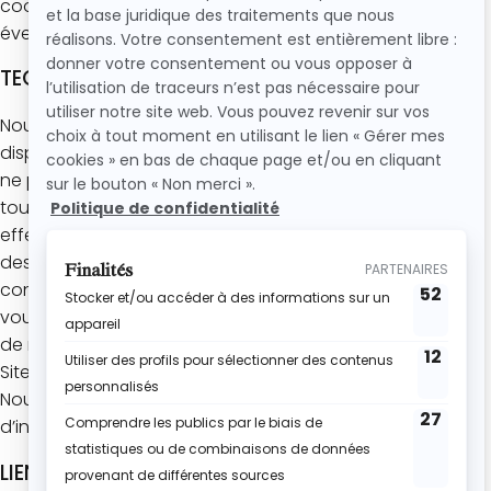
cookies afin de prendre connaissance de ses
éventuelles modifications.
TECHNIQUE
Nous faisons nos meilleurs efforts pour mettre à votre
disposition un Site sûr et exempt d’erreur. Toutefois, nous
ne pouvons pas garantir que le Site fonctionnera
toujours sans interruption, retard, ou imperfection. En
effet, le fonctionnement du Site peut être affecté par
des évènements et/ou des éléments que nous ne
contrôlons pas, tels que les moyens de transmission que
vous utilisez, le réseau Internet ou encore des opérations
de maintenances, d’amélioration ou de modification du
Site effectuées par nous ou par l’un de nos fournisseurs.
Nous déclinons toute responsabilité en cas
d’indisponibilité ou de dysfonctionnement du Site.
LIENS EXTERNES