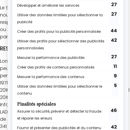
Le Site peut contenir des liens vers d’autres sites que
nous n’exploitons pas. Nous ne pouvons pas être tenus
responsables du contenu des sites, publicités, produits
ou services, ou de tout autre matériel disponible sur ou à
partir de ces sites ou sources externes.
RESPONSABLE DU TRAITEMENT
Lors de votre navigation sur le Site, L’Atelier de Roxane
peut être amené à collecter et à traiter vos données
personnelles, conformément à la loi n°78-17 du 6 janvier
1978, telle que modifiée, ainsi qu’au Règlement (UE)
2016/679 du Parlement européen et du Conseil du 27 avril
2016.
Informations relatives au responsable du traitement :
LADR est une société par actions simplifiées, au capital
de 5000€, immatriculée sous le numéro de SIRET 830 304
341 00035 et dont le siège social est 213 Avenue Artistide