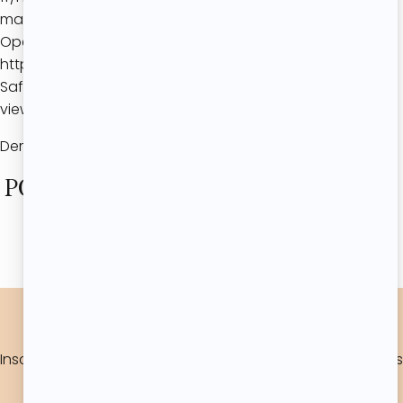
manage-cookies#ie=ie-11
Opera :
http://help.opera.com/Windows/10.20/fr/cookies.html
Safari : https://support.apple.com/kb/PH21411?
viewlocale=fr_FR&locale=fr_FR
Dernière mise à jour : 28/01/2026
POUR UNE DOSE D’ÉNERGIE DANS
TON FEED !
MA NEWSLETTER
Inscris-toi à ma newsletter pour rester au courant de mes
dernières nouveautés.