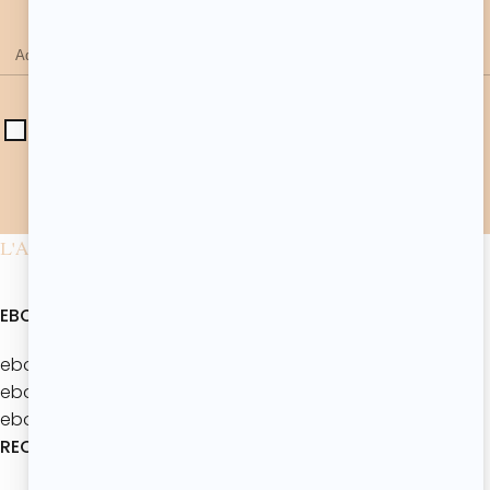
J'accepte de recevoir les actualités et offres
d'Atelier de Roxane. Les données collectées seront
utilisées conformément à notre
politique de
confidentialité
.*
L'ATELIER DE ROXANE
EBOOKS
ebook : Batch’Goûters Les bases
ebook : Mes 40 recettes d’été
ebook : Les brunchs d'été
RECETTES