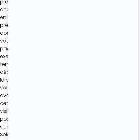
présentant brièvement des informations relatives au
dépôt de cookies et de technologies similaires apparaît
en bas de votre écran. Cette bannière vous invite à
prendre connaissance de la présente politique de
données personnelles et vous avertit qu’en poursuivant
votre navigation sur le Site (en chargeant une nouvelle
page ou en cliquant sur divers éléments du Site par
exemple), vous acceptez le dépôt de cookies sur votre
terminal. Vous êtes réputé avoir donné votre accord au
dépôt de cookies en cliquant sur l’icône « X » à droite de
la bannière figurant en bas de votre écran. Sachez que
vous pouvez vous opposer à l’utilisation de cookies
avant de poursuivre votre navigation. En outre, même si
cette fenêtre n’apparaît plus lors de vos prochaines
visites sur le Site, vous conservez à tout moment la
possibilité de vous opposer à l’utilisation des cookies
selon les instructions figurant au point b ci-après.
Selon le type de cookie en cause, le recueil de votre