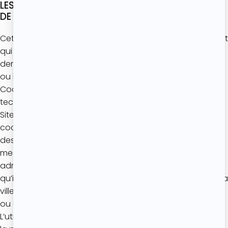
LES COOKIES NÉCESSITANT LE RECUEIL PRÉALABLE
DE VOTRE CONSENTEMENT
Cette exigence concerne les cookies émis par des tiers et
qui sont qualifiés de « persistants », dans la mesure où ils
demeurent dans votre terminal jusqu’à leur effacement,
ou leur date d’expiration.
Cookies Google Analytics. Pour des raisons liées à la
technologie employée par Google Analytics, la visite du
Site occasionne, lorsque cela est possible, l’emploi d’un
cookie de session installé sur les équipements terminaux
des utilisateurs à des fins d’analyse statistique et de
mesure d’audience du Site. Dans ce contexte, votre
adresse IP est utilisée à des fins de géolocalisation sans
qu’il puisse en résulter une information plus précise que la
ville, étant précisé que cette adresse IP sera supprimée
ou anonymisée une fois la géolocalisation effectuée.
L’utilisation de tels cookies est strictement cantonnée à