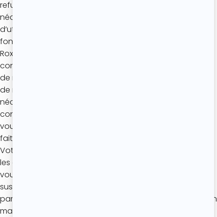
refus du dépôt de cookies sur votre terminal est
néanmoins susceptible d’altérer votre expérience
d’utilisateur ainsi que votre accès à certains services ou
fonctionnalités du Site. Le cas échéant, L’Atelier de
Roxane décline toute responsabilité concernant les
conséquences liées à la dégradation de vos conditions
de navigation qui interviennent en raison de votre choix
de refuser, de supprimer ou de bloquer les cookies
nécessaires au fonctionnement du Site. Ces
conséquences ne sauraient constituer un dommage et
vous ne pourrez prétendre à aucune indemnité de ce
fait.
Votre navigateur vous permet également de supprimer
les cookies existants sur votre terminal ou encore de
vous signaler lorsque de nouveaux cookies sont
susceptibles d’être déposés sur votre terminal. Ces
paramétrages n’ont pas d’incidence sur votre navigation
mais vous font perdre tout le bénéfice apporté par le