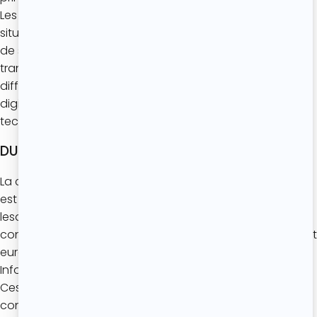
Les données personnelles sont stockées sur des serveurs
situés en France, avec toutes les mesures raisonnables
de sécurité en l’état actuel des pratiques. Les
transmissions de données personnelles entre les
différents systèmes d’information de la plate-forme
digitale de L’Atelier de Roxane s’effectuent grâce à une
technologie d’encryptage SSL.
DURÉE DE CONSERVATION
La conservation des données fournies par l’internaute
est limitée à la durée nécessaire aux finalités pour
lesquelles ces données sont collectées et traitées,
conformément au Règlement (UE) 2016/679 du Parlement
européen et du Conseil du 27 avril 2016 et à la Loi «
Informatique et Libertés » n°78-17 du 6 janvier 1978.
Ces données sont néanmoins susceptibles d’être
conservées aux fins d’archivage dans les conditions