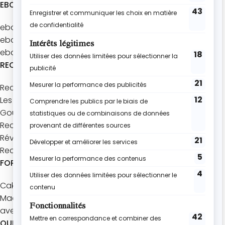
EBOOKS
ebook : Batch’Goûters Les bases
ebook : Mes 40 recettes d’été
ebook : Les brunchs d'été
RECETTES
Recettes à thème
Les bases de pâtisserie
Goûters maison
Recettes express
Réveils gourmands
Recettes à partager
FORMATIONS
Cake Design Master
Macarons
avec les enfants
QUI SOMMES-NOUS ?