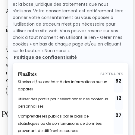
Obligatoire
Adresse e-mail
*
Obligatoire
Mot de passe
*
Vos données personnelles seront utilisées pour
vous accompagner au cours de votre visite du site
web, gérer l’accès à votre compte, et pour d’autres
raisons décrites dans notre
politique de
confidentialité
.
S’INSCRIRE
POUR UNE DOSE D’ÉNERGIE DANS
TON FEED !