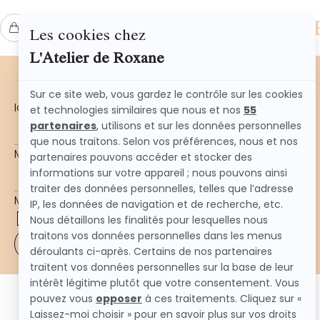
L'ATELIER DE ROXAN
SE CONNECTER
Obligatoire
Identifiant ou e-mail
*
Obligatoire
Mot de passe
*
Mot de passe perdu ?
Se souvenir de moi
SE CONNECTER
S’INSCRIRE