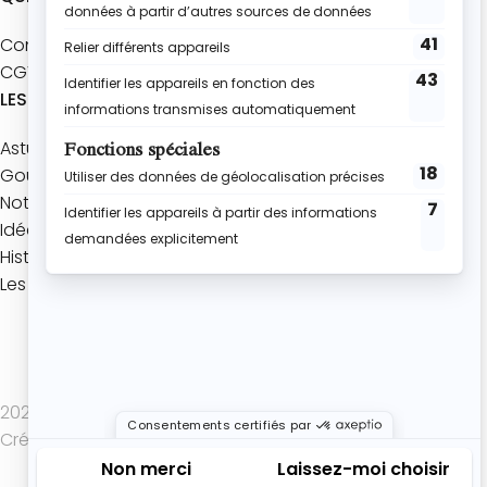
Contact
CGV
LES ACTUALITÉS
Astuces pâtisserie
Gourmandise de Saison
Notre jeu mobile
Idées gourmandes
Histoires de Desserts
Les coulisses de l’Atelier
Politique de confidentialité
Mentions légales
CGV
2025 Atelier de Roxane - Tout droits réservés -
Création de site internet : Actif Digital