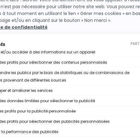
 et porte le tout à ébullition
vant de verser le sirop dans ton mixeur.
préparation lisse.