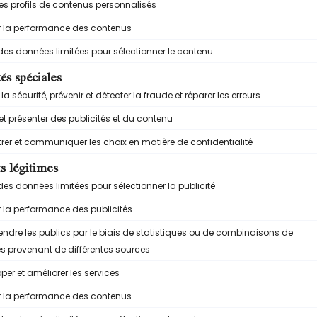
 au congélateur 4h
à l’obtention d’une texture souple.
c et place-le au congélateur.
ur des saveurs optimales, et au maximum 3 mois.