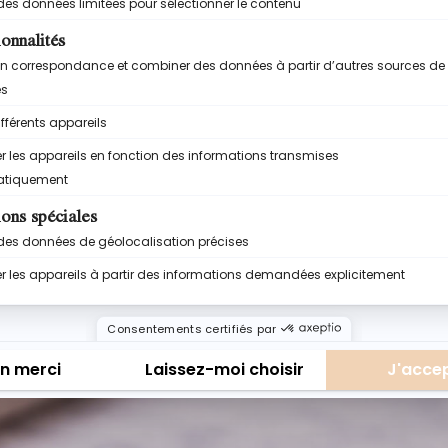
UVE LA RECETTE DÉTAILLÉE JUSTE
avec tous mes trucs, astuces et secrets pour réussir à cou
cuisine et que tu pourras garder près de toi.