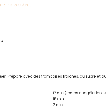
IER DE ROXANE
re
iser
. Préparé avec des framboises fraîches, du sucre et du 
17 min (temps congélation : 
15 min
2 min