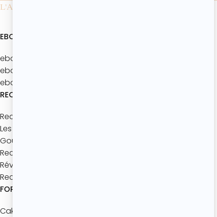
L'ATELIER DE ROXANE
EBOOKS
ebook : Batch’Goûters Les bases
ebook : Mes 40 recettes d’été
ebook : Les brunchs d'été
RECETTES
Recettes à thème
Les bases de pâtisserie
Goûters maison
Recettes express
Réveils gourmands
Recettes à partager
FORMATIONS
Cake Design Master