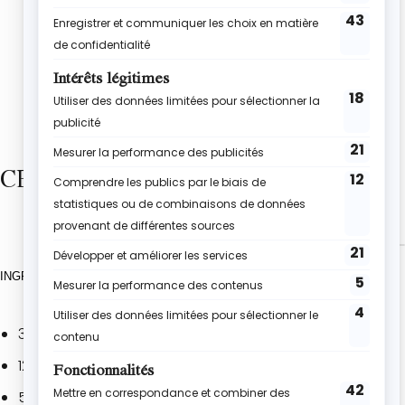
CE DONT TU AURAS BESOIN
INGRÉDIENTS
3 blancs d’œufs
120 g de sucre glace
50 g de farine