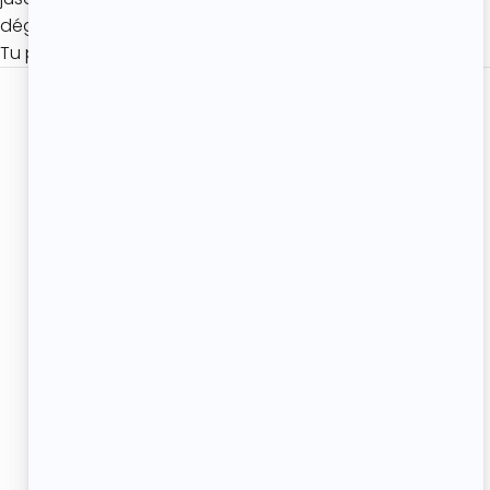
déguster pour qu’ils retrouvent leur moelleux.
Tu peux également les congeler jusqu’à 3 mois !