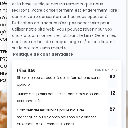
Découvre ma recette facile et rapide de financiers. Les
financiers sont des petits gâteaux au goût intense
d’amande avec une touche de framboise qui apportera
de l’acidité et de la légèreté aux financiers. Ces petits
gâteaux seront dévorés très rapidement, au goûter
comme au dessert, par les enfants et les adultes !
TEMPS TOTAL :
30 min
PRÉPARATION :
18 min
CUISSON :
12 min
NIVEAU :
Facile
PORTION :
12 financiers