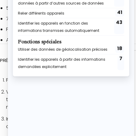
50 g de poudre d’amandes
70 g de beurre fondu
Framboises surgelées
Amandes effilées
PRÉPARATION
Préchauffe le four à 200°.
Verse les blancs d’œufs dans un bol et fouette le
tout énergiquement jusqu’à ce qu’ils deviennent
mousseux.
Incorpore la farine, le sucre glace et la poudre
d’amande délicatement avec une maryse .