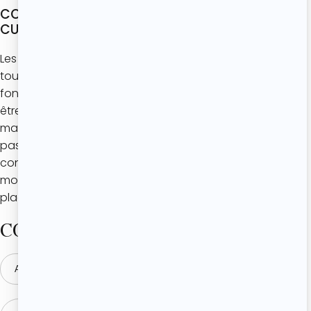
COMMENT SAVOIR SI MON FINANCIER EST BIEN
CUIT ?
Les financiers se cuisent dans un four à chaleur
tournante entre 15 et 20 minutes (selon les fours et en
fonction de la taille du gâteau). Les financiers doivent
être bien dorés sur les bords et légèrement sur les cotés,
mais attention à ne pas les laisser trop longtemps et ne
pas les brûler ! L’intérieur doit rester moelleux 😉 Petit
conseil pour une cuisson uniforme, dépose pluton ton
moule à financier sur une grille de four et pas sur une
plaque 😉
COMMENTAIRES
AJOUTER UN COMMENTAIRE