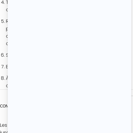
Termine en ajoutant le beurre fondu, toujours
avec la maryse.
Remplis les cavités de ton moule à financiers,
préalablement beurré, avec la préparation
obtenue et dépose une framboise au centre de
chaque financier.
Saupoudre le tout d’amandes effilées.
Enfourne 18 minutes.
À la sortie du four, laisse tes financiers
complètement refroidir avant de les démouler.
CONSERVATION
Les financiers, au frais, dans une boîte hermétique,
jusqu’à 8 jours : Sors-les un peu avant de les