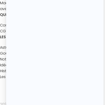
Macarons
avec les enfants
QUI SOMMES-NOUS ?
Contact
CGV
LES ACTUALITÉS
Astuces pâtisserie
Gourmandise de Saison
Notre jeu mobile
Idées gourmandes
Histoires de Desserts
Les coulisses de l’Atelier
Politique de confidentialité
Mentions légales
CGV
2025 Atelier de Roxane - Tout droits réservés -