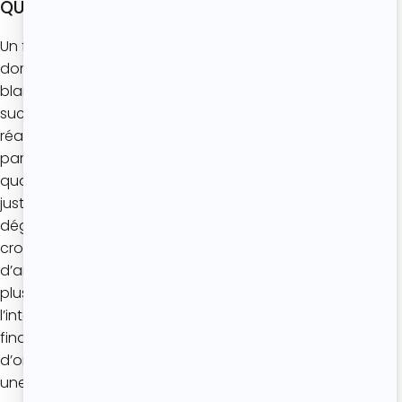
QU’EST CE QU’UN FINANCIER ?
Un financier est un petit gâteau de forme rectangulaire,
doré à l’extérieur et hyper moelleux à l’intérieur. À base de
blancs d’oeufs, de poudre d’amandes, de beurre et de
sucre glace, c’est une recette très facile et rapide à
réaliser et qui nécessite très peu de matériel. Il sera
parfait pour le goûter, autour d’un café ou d’un thé
quand vous recevez des amis ou de la famille. Pense
juste à les laisser complètement refroidir avant
dégustation afin que l’extérieur soit légèrement
croustillant. Généralement, on saupoudre les financiers
d’amandes effilées mais, comme pour ma recette citée
plus haut, tu peux y glisser quelques framboises à
l’intérieur. Mais tu peux très bien aussi réaliser les
financiers au chocolat, au citron, au miel, à la fleur
d’oranger, à la noix de coco, etc ! Et pourquoi pas tenter
une version salée pour un apéritif original !