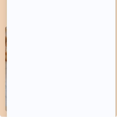
imprimée rien que pour vous, avec tous mes trucs,
astuces et secrets pour réussir à coup sûr ! C’est
votre guide pratique pour ne rien rater en cuisine.
Alors, à vos tabliers et régalez-vous !
TÉLÉCHARGER LA RECETTE