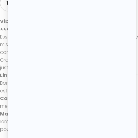
10 COMMENTAIRES
ViDou
25/05/2026
Essayé aujourd’hui, je n’avais pas de framboises, j’ai donc
mis les groseilles surgelées qui me restaient au
congélateur, et ils sont absolument délicieux !!!!
Croquants sur les bords et moelleux à l’intérieur, c’est
juste addictif.
Lina
12/12/2025
Bonjour
est ce qu’il faut monter les blancs en neige ?🤔
Cassy
27/05/2025
mes gateaux préférés !
Marjorie
15/03/2025
1ere fois que je faisais des financiers, une réussite ! Merci
pour cette recette.