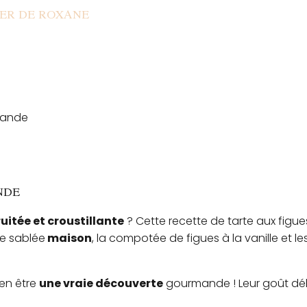
IER DE ROXANE
rmande
NDE
uitée et croustillante
? Cette recette de tarte aux figue
te sablée
maison
, la compotée de figues à la vanille et l
ien être
une vraie découverte
gourmande ! Leur goût déli