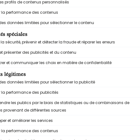
s graines.
 en petits dés.
, le miel et 4 cuillères à soupe d’eau.