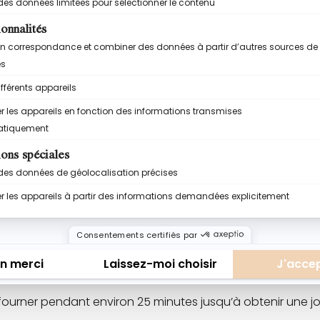
élangeant régulièrement pour éviter que la préparation n
n jusqu’à obtenir une compotée lisse et gourmande.
rais.
ace jusqu’à obtenir une texture sableuse.
 puis mélange jusqu’à former une pâte homogène.
se-la reposer au réfrigérateur pendant 30 minutes.
nviron 5 mm d’épaisseur.
ourner pendant environ 25 minutes jusqu’à obtenir une jol