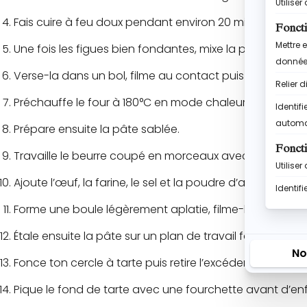
Fais cuire à feu doux pendant environ 20 minutes en m
Une fois les figues bien fondantes, mixe la préparatio
Verse-la dans un bol, filme au contact puis réserve au f
Préchauffe le four à 180°C en mode chaleur tournante.
Prépare ensuite la pâte sablée.
Travaille le beurre coupé en morceaux avec le sucre gl
Ajoute l’œuf, la farine, le sel et la poudre d’amandes
Forme une boule légèrement aplatie, filme-la puis lais
Étale ensuite la pâte sur un plan de travail fariné sur e
Fonce ton cercle à tarte puis retire l’excédent de pâte.
Pique le fond de tarte avec une fourchette avant d’enf