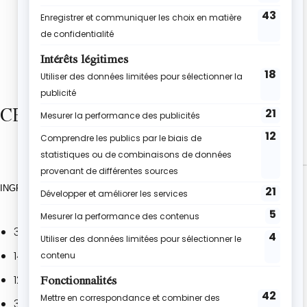
CE DONT TU AURAS BESOIN
INGRÉDIENTS
300 g de cerises
140 g de chocolat noir
120 g de beurre
3 œufs