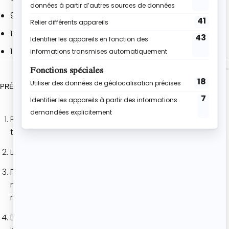
90 g de sucre en poudre
120 g de farine
1 pincée de sel
PRÉPARATION
Préchauffe le four à 165°C en mode chaleur
tournante.
Lave les cerises puis dénoyaute-les délicatement.
Fais fondre le chocolat noir avec le beurre au
micro-ondes ou au bain-marie jusqu’à obtenir un
mélange bien lisse et brillant.
Dans un saladier, fouette les œufs avec le sucre