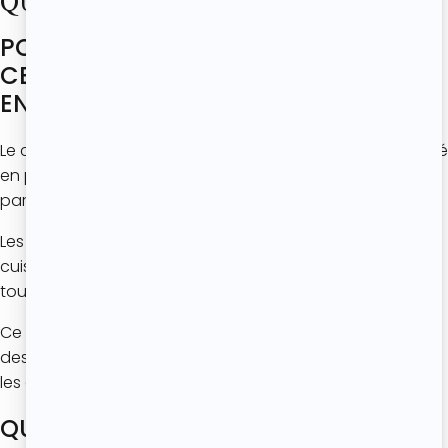
QUELQUES INFOS EN PLUS !
POURQUOI LE CHOCOLAT ET LA
CERISE FONCTIONNENT-ILS SI BIEN
ENSEMBLE ?
Le chocolat noir et la cerise forment un duo très apprécié
en pâtisserie car l’intensité du cacao équilibre
parfaitement l’acidité et la fraîcheur du fruit.
Les cerises deviennent encore plus fondantes à la
cuisson et apportent du moelleux naturel au brownie
tout en évitant qu’il soit trop dense.
Ce mélange est très populaire dans de nombreux
desserts gourmands comme les gâteaux au chocolat,
les clafoutis, les entremets ou les forêts-noires.
QUELLE EST LA SAISON DES CERISES ?