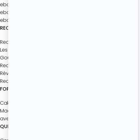
ebook : Batch’Goûters Les bases
ebook : Mes 40 recettes d’été
ebook : Les brunchs d'été
RECETTES
Recettes à thème
Les bases de pâtisserie
Goûters maison
Recettes express
Réveils gourmands
Recettes à partager
FORMATIONS
Cake Design Master
Macarons
avec les enfants
QUI SOMMES-NOUS ?