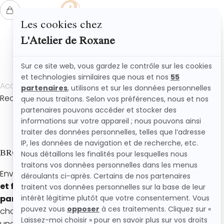
L'ATELIER DE ROXANE
Accueil
Recettes
Recette brownie aux cerises facile ultra fondant
BROWNIE AUX CERISES FACILE ULTRA FONDANT
Envie d’un brownie au chocolat encore plus
gourmand
et fruité
? Cette recette de brownie aux cerises est
parfaite pour l’été
avec son cœur ultra fondant, son
chocolat
intense
et ses cerises juteuses qui apportent
une touche légèrement acidulée. Le mélange chocolat