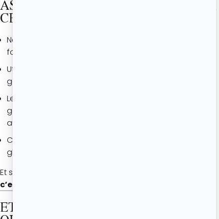
ASTUCES POUR UN BROWNIE AUX
CERISES ENCORE PLUS FONDANT
Ne surcuis pas le brownie pour conserver un cœur ultra
fondant.
Utilise un chocolat noir pâtissier de qualité pour un
goût plus intense.
Les cerises fraîches apportent plus de jus et de
gourmandise, mais les cerises surgelées fonctionnent
aussi très bien.
Ce brownie est délicieux servi tiède avec une boule de
glace vanille.
Et si tu veux tester ma recette de brownie aux amandes
c’est juste ici
ET POUR LES PLUS CURIEUX,