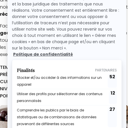
noir et cerises fonctionne à merveille et donne un dessert
réconfortant, moelleux et ultra gourmand.
Facile à réaliser, ce brownie maison est idéal pour
un
goûter, un dessert ou un brunch
gourmand. Et comme
toujours, tu peux facilement adapter cette recette selon
les saisons avec d’autres fruits comme la framboise par
exemple !
TEMPS TOTAL :
45 min
PRÉPARATION :
20 min
CUISSON :
35 min
NIVEAU :
Facile
PORTIONS :
6 à 8 parts