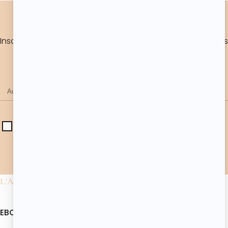
MA NEWSLETTER
Inscris-toi à ma newsletter pour rester au courant de mes
dernières nouveautés.
J'accepte de recevoir les actualités et offres
d'Atelier de Roxane. Les données collectées seront
utilisées conformément à notre
politique de
confidentialité
.*
L'ATELIER DE ROXANE
EBOOKS