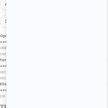
AJOUTER UN COMMENTAIRE
3 COMMENTAIRES
Ophelie
27/05/2026
délicieux, rapide à faire en plus, et le combo chocolat
cerise, un délice
tom
20/05/2026
recette facile, gain de temps merci pour cette super
recette
Elise
19/05/2026
j’ai teste j’ai adore merci beaucoup
TU ADORERAS CES RECETTES