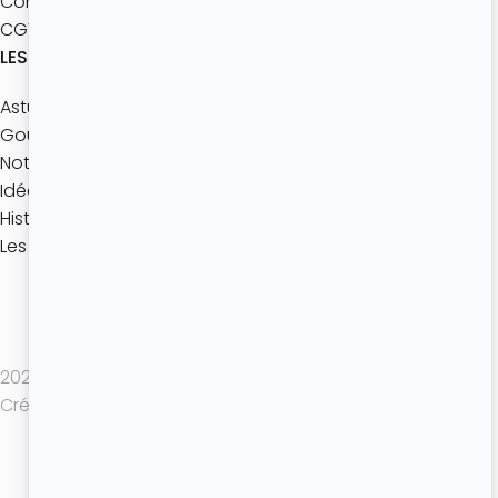
Contact
CGV
LES ACTUALITÉS
Astuces pâtisserie
Gourmandise de Saison
Notre jeu mobile
Idées gourmandes
Histoires de Desserts
Les coulisses de l’Atelier
Politique de confidentialité
Mentions légales
CGV
2025 Atelier de Roxane - Tout droits réservés -
Création de site internet : Actif Digital