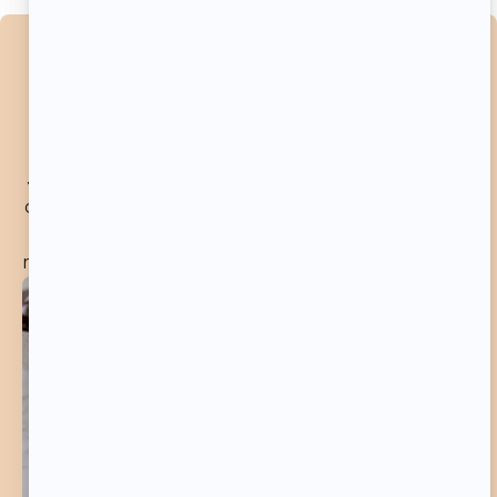
RETROUVE LA RECETTE
DÉTAILLÉE JUSTE ICI !
J’ai préparé une recette imprimée rien que pour toi,
avec tous mes trucs, astuces et secrets pour réussir
à coup sûr ! C’est ton guide pratique pour ne rien
rater en cuisine et que tu pourras garder près de toi.
TÉLÉCHARGER LA RECETTE