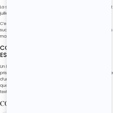
La saison des cerises se situe principalement entre mai et
juillet selon les variétés et les régions.
C’est pendant cette période qu’elles sont les plus
sucrées, juteuses et parfumées pour réaliser des desserts
maison, des clafoutis, des brownies ou des confitures.
COMMENT SAVOIR SI UN BROWNIE
EST BIEN CUIT ?
Un brownie est parfaitement cuit lorsque les bords sont
pris mais que le centre reste légèrement fondant. La lame
d’un couteau ne doit pas ressortir totalement sèche :
quelques miettes humides sont idéales pour garder une
texture ultra moelleuse.
COMMENTAIRES