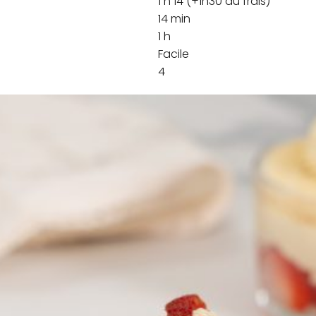
1 h 14 (+1h30 au frais)
14 min
1 h
Facile
4