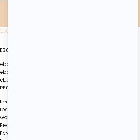
utilisées conformément à notre
politique de
confidentialité
.*
L'ATELIER DE ROXANE
EBOOKS
ebook : Batch’Goûters Les bases
ebook : Mes 40 recettes d’été
ebook : Les brunchs d'été
RECETTES
Recettes à thème
Les bases de pâtisserie
Goûters maison
Recettes express
Réveils gourmands