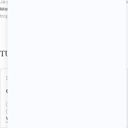
Je garde la recette sous le coude, merci pour ce partage
Mademoiselle808
15/07/2025
trop bon ! Rien à dire de plus !
VOIR PLUS DE COMMENTAIRES
TU ADORERAS CES RECETTES
30 juillet 2026
(4 avis)
Recettes à partager
GÂTEAU RENVERSÉ À L’ANANAS
1h
8 personnes
VOIR LA RECETTE