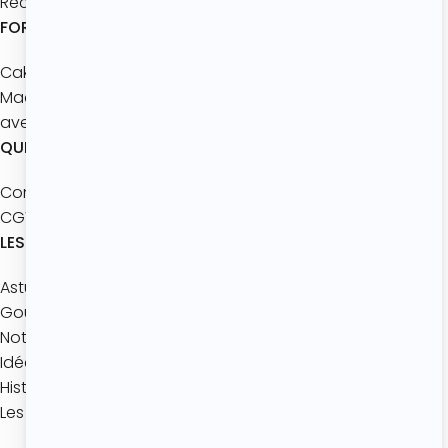
Recettes à partager
FORMATIONS
Cake Design Master
Macarons
avec les enfants
QUI SOMMES-NOUS ?
Contact
CGV
LES ACTUALITÉS
Astuces pâtisserie
Gourmandise de Saison
Notre jeu mobile
Idées gourmandes
Histoires de Desserts
Les coulisses de l’Atelier