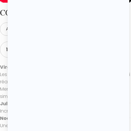
COMMENTAIRES
AJOUTER UN COMMENTAIRE
15 COMMENTAIRES
Virginie
30/03/2026
Les muffins les plus moelleux et les plus savoureux que j’ai
réalisée 😋
Merci beaucoup Roxane pour tes recettes claire et
simple à réaliser.
Juliette
23/12/2025
Incroyable merci beaucoup ❤️💖
Noémie
26/10/2025
Une tuerie !