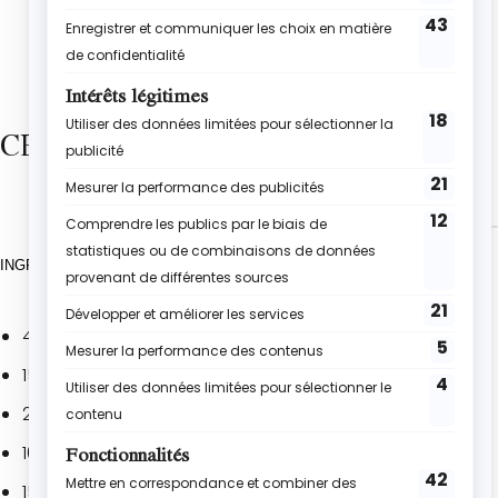
CE DONT TU AURAS BESOIN
INGRÉDIENTS
4 oeufs
150g de beurre
200g de chocolat noir
100g de sucre
150g de farine