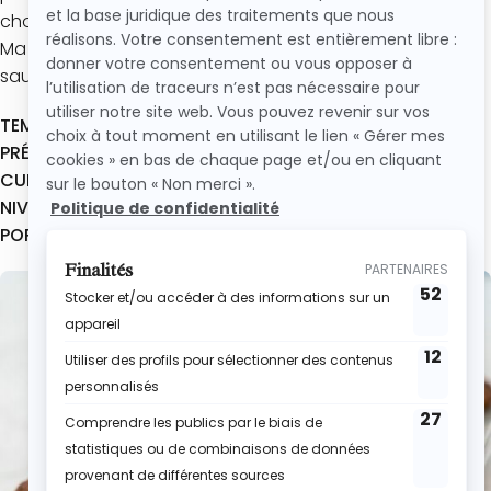
chocolatés : Tous les ingrédients pour fondre de plaisir !
Ma recette facile et rapide de muffins au chocolat
sauvera tes goûters 100% faits maison !
TEMPS TOTAL :
38 min
PRÉPARATION :
18 min
CUISSON :
20 min
NIVEAU :
Facile
PORTION :
10 muffins