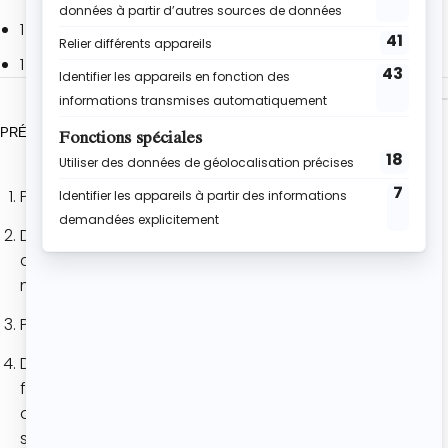
1 càc de levure chimique
1 càc de bicarbonate
PRÉPARATION
Préchauffe ton four à 180°
Dans un bol verse le chocolat grossièrement
concassé, le beurre et fais fondre le tout au bain-
marie ou au micro-ondes.
Place le tout de côté.
Dans second bol, verse les oeufs avec le sucre et
fouette pendant 10 minutes à l’aide d’un robot ou
d’un batteur électrique : ton mélange doit
s’éclaircir et tripler de volume.