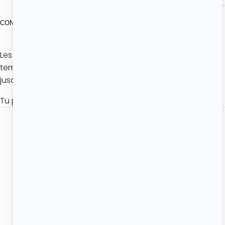
CONSERVATION
Les muffins au chocolat se conservent à
température ambiante dans une boîte hermétique,
jusqu’à 3 jours.
Tu peux aussi les congeler jusqu’à 3 mois.