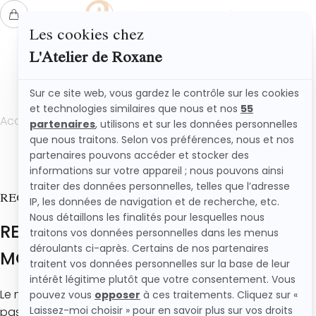
L'ATELIER DE ROXANE
Accueil
Recettes
Recette muffins chocolat moelleux
RECETTE MUFFINS CHOCOLAT MOELLEUX
RECETTE MUFFINS CHOCOLAT
MOELLEUX
Le moelleux de ce muffin va te rendre addict ! (Si tu n’es
pas déjà addict au chocolat) ! Gonflés, tendre et