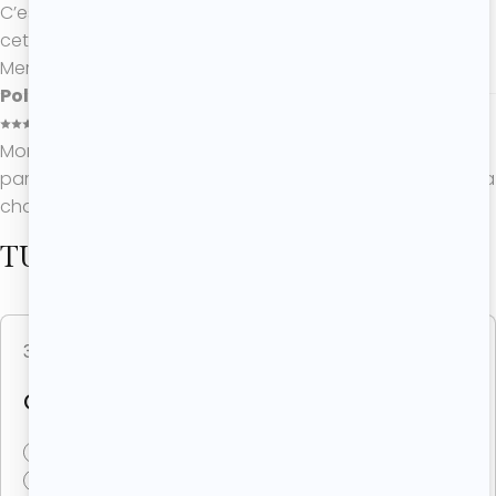
C’est la saison des abricots, j’en ai profité pour tester
cette recette de moelleux à l’abricot et je suis conquise !
Merci beaucoup Roxane, moelleux comme j’aime
Poline
27/05/2026
Mon fruit préféré est l’abricot, jai testé et ce fut un regal,
parfait pour l’été. Merci Roxane de nous régaler comme a
chaque fois
TU ADORERAS CES RECETTES
30 juillet 2026
(4 avis)
Recettes à partager
GÂTEAU RENVERSÉ À L’ANANAS
1h
8 personnes