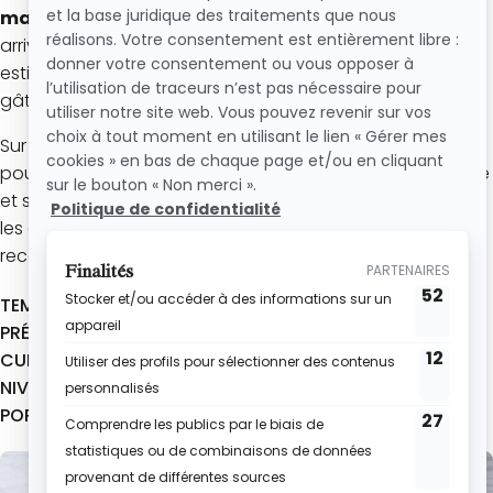
maison
qu’on adore préparer dès que les beaux jours
arrivent. Que ce soit pour un goûter en famille, un brunch
estival ou un dessert léger après un barbecue, ce
gâteau aux abricots frais est toujours une valeur sûre.
Sur cette recette, je te partage
toutes mes astuces
pour réussir un gâteau à l’abricot moelleux, bien parfumé
et surtout ultra simple à faire à la maison. Et si tu aimes
les desserts fruités de saison, découvre aussi toutes mes
recettes
faciles
et
gourmandes
sur le blog !
TEMPS TOTAL :
1h05
PRÉPARATION :
15 min
CUISSON :
50 min
NIVEAU :
Facile
PORTIONS :
6 à 8 parts