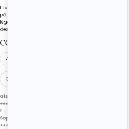
L’abricot est un fruit particulièrement apprécié en
pâtisserie grâce à son équilibre parfait entre douceur et
légère acidité. Il apporte beaucoup de fraîcheur aux
desserts tout en restant naturellement gourmand.
COMMENTAIRES
AJOUTER UN COMMENTAIRE
3 COMMENTAIRES
Gisèle
01/07/2026
Super cool la recette
Sophia
12/06/2026