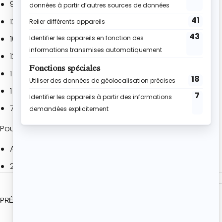
90 g de sucre roux
120 g de beurre + pour le moule
100 g de farine
125 g de poudre d’amandes
1 cuil. à café de levure chimique
1 pincée de sel
7 abricots mûrs
Pour la décoration
Amandes effilées
2 cuil. à soupe de sucre roux
PRÉPARATION