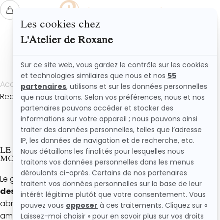
L'ATELIER DE ROXANE
Accueil
Recettes
Recette gâteau à l’abricot frais et ultra moelleux
LE GÂTEAU À L’ABRICOT FRAIS ET ULTRA
MOELLEUX
Le gâteau à l’abricot fait partie
des grands classiques
des desserts d’été
faciles et gourmands. Avec ses
abricots fondants, sa texture ultra moelleuse et ses
amandes légèrement grillées, c’est
le genre de recette