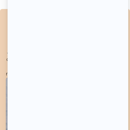
RETROUVE LA RECETTE
DÉTAILLÉE JUSTE ICI !
J’ai préparé une recette imprimée rien que pour toi,
avec tous mes trucs, astuces et secrets pour réussir
à coup sûr ! C’est ton guide pratique pour ne rien
rater en cuisine et que tu pourras garder près de toi.
TÉLÉCHARGER LA RECETTE