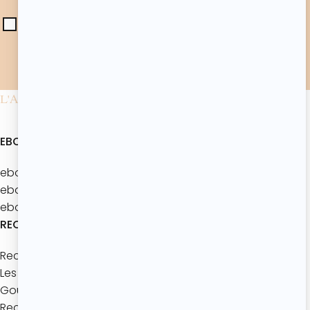
d'Atelier de Roxane. Les données collectées seront
utilisées conformément à notre
politique de
confidentialité
.*
L'ATELIER DE ROXANE
EBOOKS
ebook : Batch’Goûters Les bases
ebook : Mes 40 recettes d’été
ebook : Les brunchs d'été
RECETTES
Recettes à thème
Les bases de pâtisserie
Goûters maison
Recettes express