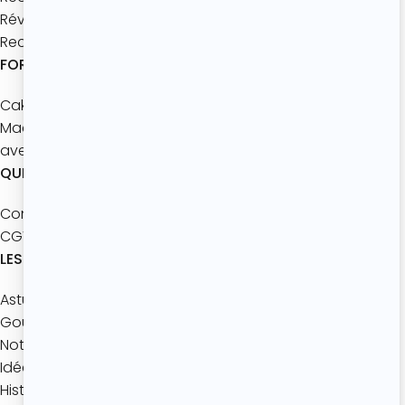
Réveils gourmands
Recettes à partager
FORMATIONS
Cake Design Master
Macarons
avec les enfants
QUI SOMMES-NOUS ?
Contact
CGV
LES ACTUALITÉS
Astuces pâtisserie
Gourmandise de Saison
Notre jeu mobile
Idées gourmandes
Histoires de Desserts