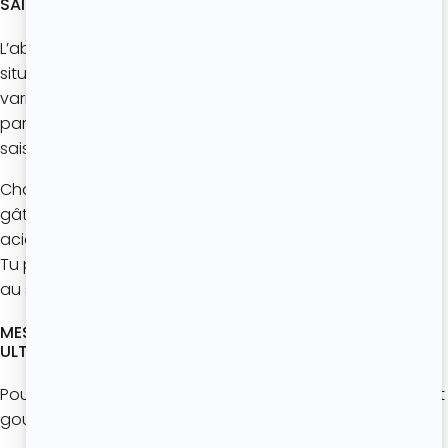
SAISON DE L’ABRICOT : QUAND PRÉPARER CE GÂTEAU ?
L’abricot est
un fruit star de l’été
! Sa pleine saison se
situe généralement entre juin et août, même si certaines
variétés arrivent dès le mois de mai. C’est le moment
parfait pour réaliser des desserts maison aux fruits de
saison comme ce gâteau moelleux à l’abricot.
Choisir des abricots bien mûrs permet d’obtenir un
gâteau encore plus parfumé, avec une légère touche
acidulée qui équilibre parfaitement le sucre de la pâte.
Tu peux utiliser des abricots frais, mais aussi des abricots
au sirop bien égouttés hors saison.
MES ASTUCES POUR RÉUSSIR UN GÂTEAU À L’ABRICOT
ULTRA MOELLEUX
Pour obtenir un gâteau aux abricots vraiment fondant et
gourmand, voici quelques astuces simples :