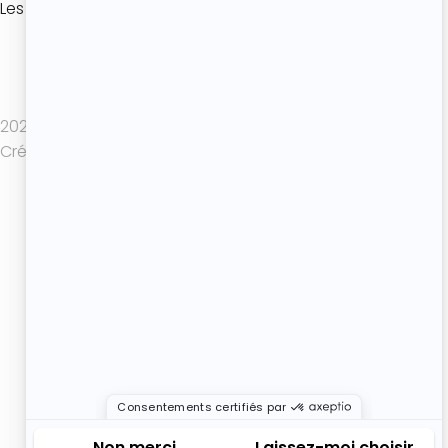
Les coulisses de l’Atelier
Politique de confidentialité
Mentions légales
CGV
2025 Atelier de Roxane - Tout droits réservés -
Création de site internet : Actif Digital