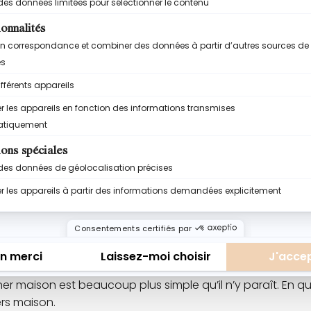
e liste beaucoup plus longue avec différents additifs desti
à tartiner industrielles, c’est que c’est le côté pratique 
appelle l’enfance.
EILLEURE ?
à tartiner industrielle reste pratique, facile à trouver 
tion plus simple, de mieux maîtriser le sucre, d’éviter ce
iner maison est beaucoup plus simple qu’il n’y paraît. En
rs maison.