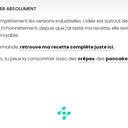
TER ABSOLUMENT
mplètement les versions industrielles. L’idée est surtout de
 honnêtement, depuis que j’ai testé ma recette, elle revie
croyable.
gourmande,
retrouve ma recette complète juste ici.
ettes, tu peux la consommer avec des
crêpes
, des
pancake