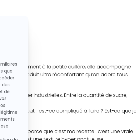
es ou simplement à la petite cuillère, elle accompagne
nre de produit ultra réconfortant qu’on adore tous
 tartiner industrielles. Entre la quantité de sucre,
t ? Et surtout… est-ce compliqué à faire ? Est-ce que je
ès objectif parce que c’est ma recette : c’est une vraie
 de noisette et une texture hyper onctueuse.