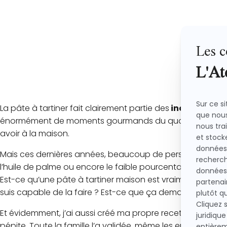
La pâte à tartiner fait clairement partie des
incontournab
énormément de moments gourmands du quotidien. Et honn
avoir à la maison.
Mais ces dernières années, beaucoup de personnes ont com
l’huile de palme ou encore le faible pourcentage de noise
Est-ce qu’une pâte à tartiner maison est vraiment meille
suis capable de la faire ? Est-ce que ça demande du temp
Et évidemment, j’ai aussi créé ma propre recette de pâte 
pépite. Toute la famille l’a validée, même les enfants. El