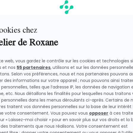
les du goûter
. Sur des crêpes, des pancakes, des tartin
êtement, je comprends totalement pourquoi. C’est le ge
mencé à regarder de plus près la composition des pâtes à
ttes, les questions reviennent souvent :
ure ? Est-ce que ça change vraiment quelque chose au goû
s ? Alors j’ai eu envie de comparer les deux.
à tartiner maison. Et honnêtement, même si ce n’est pas tr
le est ultra gourmande, bien chocolatée, avec un vrai goût