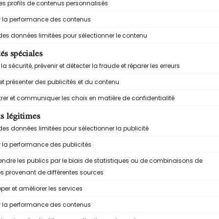
à tartiner maison possède souvent un goût beaucoup plus in
maison encore légèrement tiède après préparation… c’est d
i testé ma recette. Je voulais une pâte ultra gourmande m
p trop vite.
IFFÉRENCES
sition. Une pâte à tartiner maison contient souvent seul