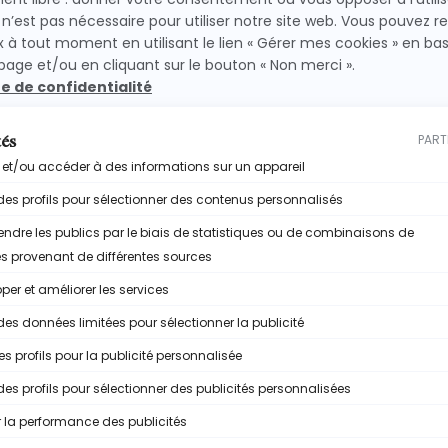
plète
juste ici.
LLE ?
ustrielle classique, le premier ingrédient est très souven
 noisettes, alors qu’en réalité, certaines pâtes à tartin
es arômes, des émulsifiants, du lait en poudre, peu de no
seulement, ce qui reste finalement assez faible pour un 
els, mais simplement de comprendre ce qu’on consomme au q
 c’est qu’on sait exactement ce qu’il y a dedans.