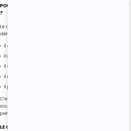
POURQUOI LE CLAFOUTIS PLAÎT-IL TOUJOURS AUTANT
?
Le clafoutis traverse les générations sans jamais se
démoder. Son succès repose sur plusieurs atouts :
il est très facile à réaliser ;
il nécessite peu d’ingrédients ;
il est économique ;
il met les fruits à l’honneur ;
il peut être dégusté tiède ou froid.
C’est aussi une recette qui rappelle de nombreux
souvenirs d’enfance et les desserts préparés en famille
pendant les vacances d’été.
LE CLAFOUTIS EST-IL UN DESSERT TYPIQUEMENT