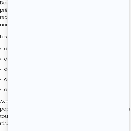
Dans la tradition du Limousin, un véritable clafoutis est
préparé exclusivement avec des cerises. Lorsque la
recette est réalisée avec d’autres fruits, on parle
normalement de
flognarde
.
Les flognardes peuvent être préparées avec :
des pommes ;
des poires ;
des prunes ;
des abricots ;
des pêches.
Avec le temps, le mot
« clafoutis »
est devenu très
populaire et il est désormais souvent utilisé pour désigner
toutes les variantes, même si les puristes continuent de
réserver ce nom à la version aux cerises.