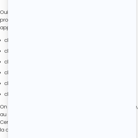
Oui, la recette a beaucoup évolué. Si la base reste
proche de celle d’origine, de nombreuses variantes sont
apparues :
clafoutis aux abricots ;
clafoutis aux prunes ;
clafoutis aux framboises ;
clafoutis aux myrtilles ;
clafoutis aux pêches ;
clafoutis aux poires.
On trouve également des versions parfumées à la vanille,
au citron, à la fleur d’oranger ou encore à l’amande.
Certaines recettes remplacent une partie du lait par de
la crème pour obtenir une texture encore plus fondante.