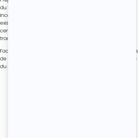
du lait, de la farine et du sucre, il est devenu un
incontournable de l’été. Si de nombreuses variantes
existent aujourd’hui, le véritable clafoutis reste celui aux
cerises, tandis que les versions aux autres fruits portent
traditionnellement le nom de
flognardes
.
Facile, économique et indémodable, le clafoutis continue
de séduire les amateurs de desserts maison et fait partie
du patrimoine culinaire français.