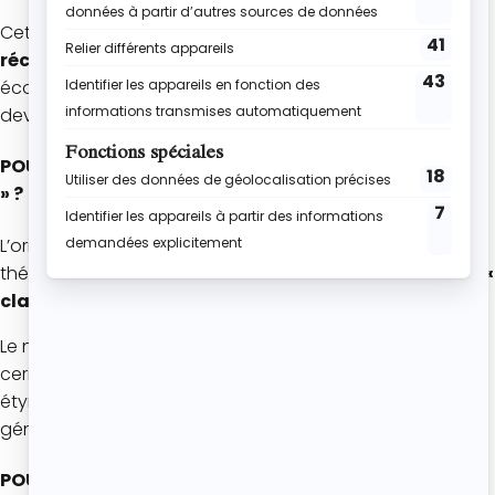
Cette recette permettait de mettre en valeur
les
récoltes estivales sans gaspillage
. Rapide à réaliser,
économique et nourrissante, elle est rapidement
devenue un incontournable des repas familiaux.
POURQUOI LE CLAFOUTIS S’APPELLE-T-IL « CLAFOUTIS
» ?
L’origine du mot « clafoutis » fait encore débat, mais la
théorie la plus répandue est qu’il vient du verbe occitan
«
clafir »
, qui signifie
remplir
ou
garnir
.
Le nom ferait ainsi référence au fait de remplir un plat de
cerises avant de les recouvrir d’un appareil à flan. Cette
étymologie reflète parfaitement l’esprit de cette recette
généreuse, où les fruits occupent une place centrale.
POURQUOI LES CERISES ÉTAIENT-ELLES LAISSÉES AVEC