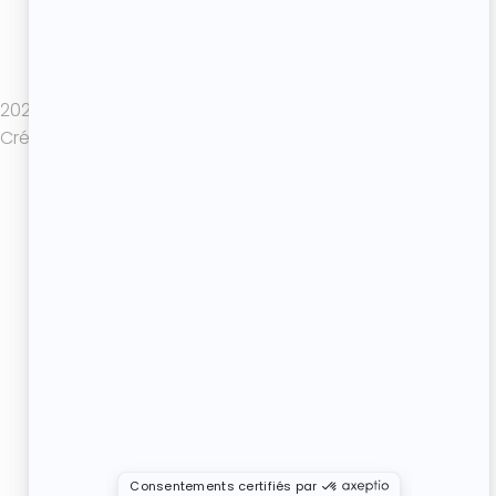
Politique de confidentialité
Mentions légales
CGV
2025 Atelier de Roxane - Tout droits réservés -
Création de site internet : Actif Digital