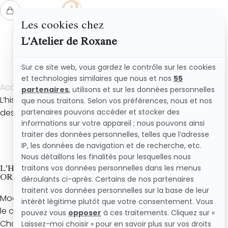
L'ATELIER DE ROXANE
Accueil
Les actualités
L’histoire du clafoutis : découvrez les origines de ce
dessert traditionnel
L’HISTOIRE DU CLAFOUTIS : DÉCOUVREZ LES
ORIGINES DE CE DESSERT TRADITIONNEL
Moelleux, généreux et incroyablement simple à préparer,
le clafoutis fait partie des desserts préférés des Français.
Chaque été, il revient sur nos tables avec les premières