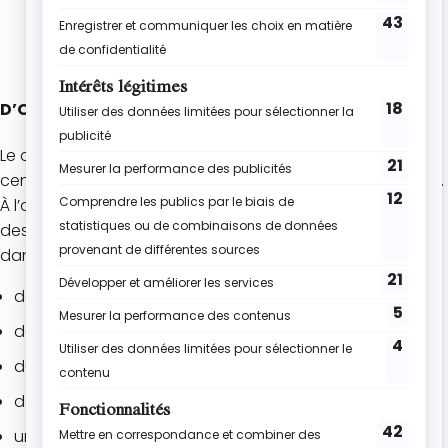
D’OÙ VIENT LE CLAFOUTIS ?
Le clafoutis est né dans le
Limousin
, une région du
centre de la France réputée pour ses vergers de cerisiers.
À l’origine, il s’agissait d’un dessert paysan, préparé avec
des ingrédients très simples que l’on trouvait facilement
dans les fermes :
des cerises fraîchement cueillies ;
des œufs ;
du lait ;
de la farine ;
un peu de sucre.