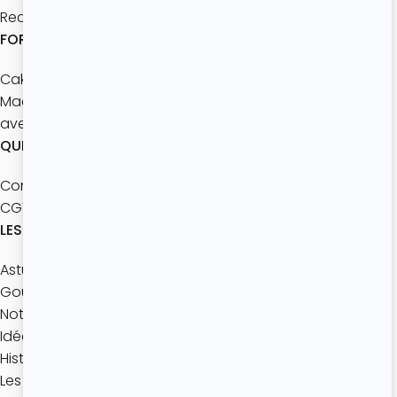
Recettes à partager
FORMATIONS
Cake Design Master
Macarons
avec les enfants
QUI SOMMES-NOUS ?
Contact
CGV
LES ACTUALITÉS
Astuces pâtisserie
Gourmandise de Saison
Notre jeu mobile
Idées gourmandes
Histoires de Desserts
Les coulisses de l’Atelier