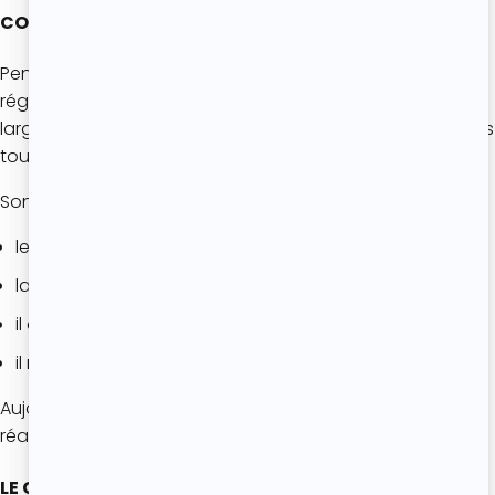
COMMENT LE CLAFOUTIS EST-IL DEVENU CÉLÈBRE ?
Pendant longtemps, le clafoutis est resté une spécialité
régionale. Au XX
ᵉ
siècle, les livres de cuisine familiale ont
largement contribué à faire connaître cette recette dans
toute la France.
Son succès s’explique facilement :
les ingrédients sont simples ;
la préparation est rapide ;
il demande peu de matériel ;
il met en valeur les fruits de saison.
Aujourd’hui encore, il fait partie des desserts les plus
réalisés en été.
LE CLAFOUTIS A-T-IL CHANGÉ AU FIL DU TEMPS ?