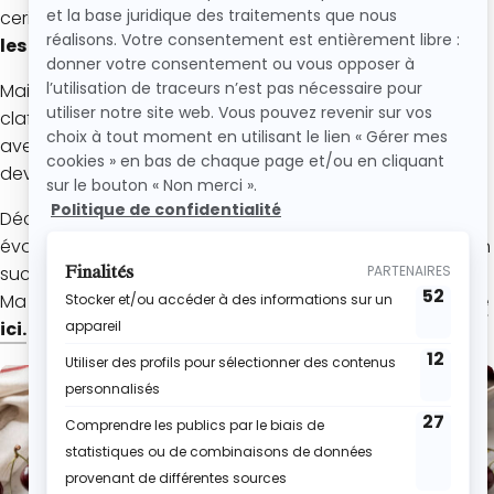
cerises et évoque immédiatement
les repas en famille,
les recettes de grand-mère et les fruits de saison.
Mais connais-tu vraiment son histoire ? D’où vient le
clafoutis ? Pourquoi est-il traditionnellement préparé
avec des cerises entières ? Qui a inventé cette recette
devenue un grand classique de la pâtisserie française ?
Découvre
l’histoire du clafoutis,
ses origines, son
évolution au fil du temps et les secrets qui expliquent son
succès depuis plus d’un siècle.
Ma recette de clafoutis est disponible
en cliquant juste
ici.