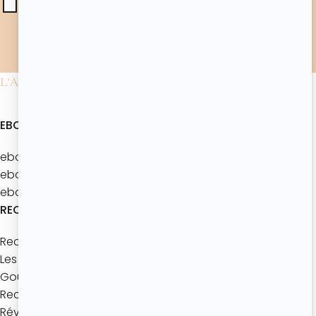
utilisées conformément à notre
politique de
confidentialité
.*
L'ATELIER DE ROXANE
EBOOKS
ebook : Batch’Goûters Les bases
ebook : Mes 40 recettes d’été
ebook : Les brunchs d'été
RECETTES
Recettes à thème
Les bases de pâtisserie
Goûters maison
Recettes express
Réveils gourmands