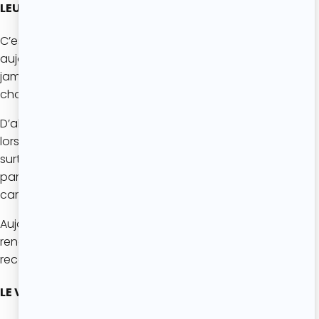
LEUR NOYAU ?
C’est sans doute la particularité qui surprend le plus
aujourd’hui. Traditionnellement, les cerises n’étaient
jamais dénoyautées. Plusieurs raisons expliquent ce
choix.
D’abord, retirer les noyaux prenait beaucoup de temps
lorsque les familles préparaient de grands plats. Mais
surtout, les noyaux libèrent pendant la cuisson un léger
parfum rappelant l’amande, qui apporte une saveur
caractéristique au clafoutis traditionnel.
Aujourd’hui, beaucoup préfèrent retirer les noyaux pour
rendre le dessert plus agréable à déguster, mais dans la
recette d’origine, ils étaient bien présents.
LE VRAI CLAFOUTIS EST-IL TOUJOURS AUX CERISES ?