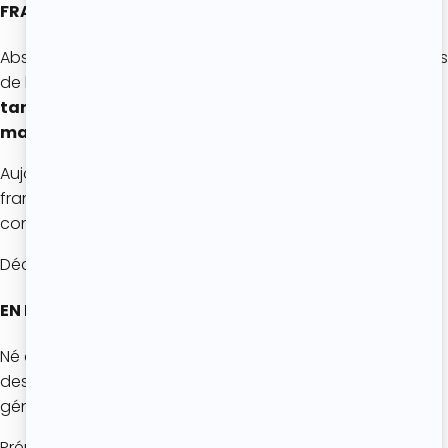
FRANÇAIS ?
Absolument. Le clafoutis fait partie des grands classiques
de la pâtisserie familiale française, au même titre que
la
tarte Tatin, le far breton, le flan pâtissier ou les
madeleines.
Aujourd’hui, il est apprécié bien au-delà des frontières
françaises et figure dans de nombreux livres de cuisine
consacrés aux desserts traditionnels.
Découvre ma recette de clafoutis
juste ici
EN RÉSUMÉ
Né dans les campagnes du Limousin, le clafoutis est un
dessert traditionnel français qui a traversé les
générations grâce à sa simplicité et à sa gourmandise.
Préparé à l’origine avec des cerises entières, des œufs,